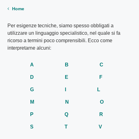
Home
Per esigenze tecniche, siamo spesso obbligati a
utilizzare un linguaggio specialistico, nel quale si fa
ricorso a termini poco comprensibili. Ecco come
interpretarne alcuni:
A
B
C
D
E
F
G
I
L
M
N
O
P
Q
R
S
T
V