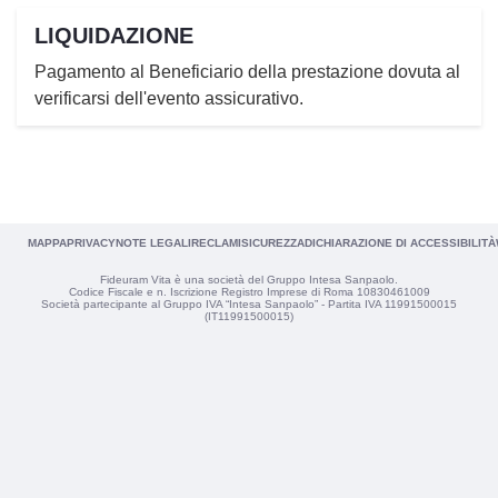
LIQUIDAZIONE
Pagamento al Beneficiario della prestazione dovuta al
verificarsi dell'evento assicurativo.
MAPPA
PRIVACY
NOTE LEGALI
RECLAMI
SICUREZZA
DICHIARAZIONE DI ACCESSIBILITÀ
Fideuram Vita è una società del Gruppo Intesa Sanpaolo.
Codice Fiscale e n. Iscrizione Registro Imprese di Roma 10830461009
Società partecipante al Gruppo IVA “Intesa Sanpaolo” - Partita IVA 11991500015
(IT11991500015)