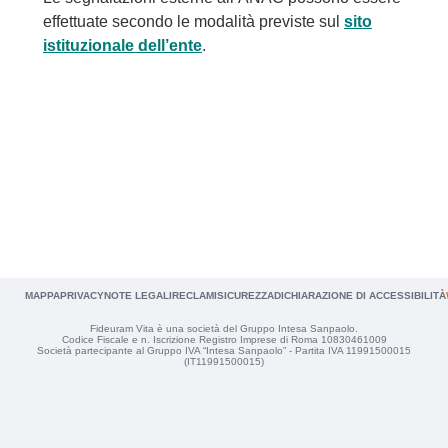
effettuate secondo le modalità previste sul
sito
istituzionale dell’ente
.
MAPPA
PRIVACY
NOTE LEGALI
RECLAMI
SICUREZZA
DICHIARAZIONE DI ACCESSIBILITÀ
Fideuram Vita è una società del Gruppo Intesa Sanpaolo.
Codice Fiscale e n. Iscrizione Registro Imprese di Roma 10830461009
Società partecipante al Gruppo IVA “Intesa Sanpaolo” - Partita IVA 11991500015
(IT11991500015)