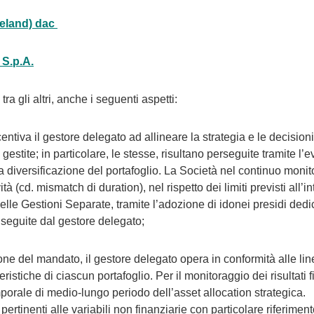
eland) dac
 S.p.A.
ra gli altri, anche i seguenti aspetti:
entiva il gestore delegato ad allineare la strategia e le decisioni
gestite; in particolare, le stesse, risultano perseguite tramite l
a diversificazione del portafoglio. La Società nel continuo monito
tà (cd. mismatch di duration), nel rispetto dei limiti previsti all’i
le Gestioni Separate, tramite l’adozione di idonei presidi dedicat
o seguite dal gestore delegato;
one del mandato, il gestore delegato opera in conformità alle linee
ristiche di ciascun portafoglio. Per il monitoraggio dei risultati fi
porale di medio-lungo periodo dell’asset allocation strategica.
ertinenti alle variabili non finanziarie con particolare riferiment