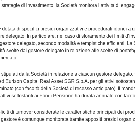
e strategie di investimento, la Società monitora l’attività di enga
è dotata di specifici presidi organizzativi e procedurali idonei a
ore delegato. In particolare, nel caso di sforamento dei limiti d’i
l gestore delegato, secondo modalità e tempistiche efficienti. La 
vità svolte dal gestore delegato in relazione alle scelte di portafog
 mercato;
e stipulati dalla Società in relazione a ciascun gestore delegato
 Eurizon Capital Real Asset SGR S.p.A. per gli attivi sottostanti
minato (con facoltà della Società di recesso anticipato); Il man
attivi sottostanti ai Fondi Pensione ha durata annuale con tacito
citi di turnover considerate le caratteristiche principali dei prodo
el gestore è comunque monitorata tramite appositi presidi organizz