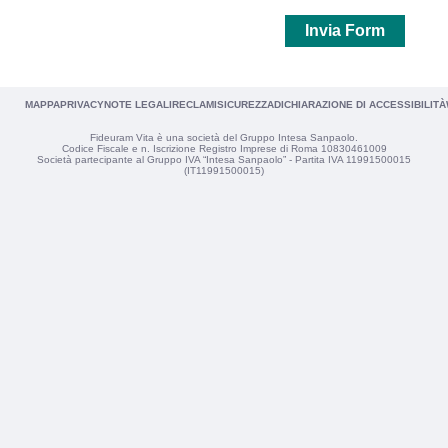
Invia Form
MAPPA
PRIVACY
NOTE LEGALI
RECLAMI
SICUREZZA
DICHIARAZIONE DI ACCESSIBILITÀ
Fideuram Vita è una società del Gruppo Intesa Sanpaolo.
Codice Fiscale e n. Iscrizione Registro Imprese di Roma 10830461009
Società partecipante al Gruppo IVA “Intesa Sanpaolo” - Partita IVA 11991500015
(IT11991500015)