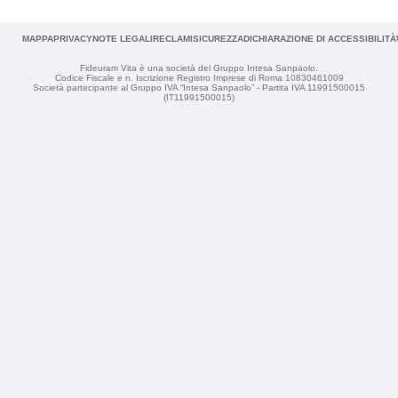
MAPPA
PRIVACY
NOTE LEGALI
RECLAMI
SICUREZZA
DICHIARAZIONE DI ACCESSIBILITÀ
Fideuram Vita è una società del Gruppo Intesa Sanpaolo.
Codice Fiscale e n. Iscrizione Registro Imprese di Roma 10830461009
Società partecipante al Gruppo IVA “Intesa Sanpaolo” - Partita IVA 11991500015
(IT11991500015)