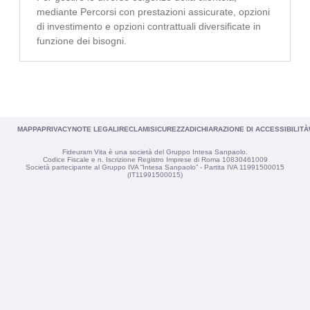
mediante Percorsi con prestazioni assicurate, opzioni
di investimento e opzioni contrattuali diversificate in
funzione dei bisogni.
MAPPA
PRIVACY
NOTE LEGALI
RECLAMI
SICUREZZA
DICHIARAZIONE DI ACCESSIBILITÀ
Fideuram Vita è una società del Gruppo Intesa Sanpaolo.
Codice Fiscale e n. Iscrizione Registro Imprese di Roma 10830461009
Società partecipante al Gruppo IVA “Intesa Sanpaolo” - Partita IVA 11991500015
(IT11991500015)