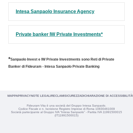
Intesa Sanpaolo Insurance Agency
Private banker IW Private Investments*
*
Sanpaolo Invest e IW Private Investments sono Reti di Private
Banker di Fideuram - Intesa Sanpaolo Private Banking
MAPPA
PRIVACY
NOTE LEGALI
RECLAMI
SICUREZZA
DICHIARAZIONE DI ACCESSIBILITÀ
Fideuram Vita è una società del Gruppo Intesa Sanpaolo.
Codice Fiscale e n. Iscrizione Registro Imprese di Roma 10830461009
Società partecipante al Gruppo IVA “Intesa Sanpaolo” - Partita IVA 11991500015
(IT11991500015)