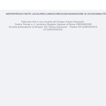
MAPPA
PRIVACY
NOTE LEGALI
RECLAMI
SICUREZZA
DICHIARAZIONE DI ACCESSIBILITÀ
Fideuram Vita è una società del Gruppo Intesa Sanpaolo.
Codice Fiscale e n. Iscrizione Registro Imprese di Roma 10830461009
Società partecipante al Gruppo IVA “Intesa Sanpaolo” - Partita IVA 11991500015
(IT11991500015)