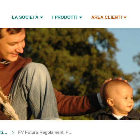
LA SOCIETÀ
I PRODOTTI
AREA CLIENTI
Archivio fascicoli informativi e Regolamenti dei Fondi interni
FV Futura Regolamenti Fondi Interni art.9 del Reg. UE 2019/2088 "SFDR"