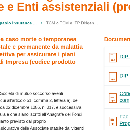
 e Enti assistenziali (pr
Intesa Sanpaolo Insurance Agency
TCM o TCM e ITP Dirigenti - Polizza collettiva per Casse, Mutue e Enti assistenziali (prodotto 51)
ea caso morte o temporanea
Document
otale e permanente da malattia
ettiva per assicurare i piani
DIP 
 di
Impresa (codice prodotto
DIP 
Cond
 e Società di mutuo soccorso aventi
comp
ui all’articolo 51, comma 2, lettera a), del
ica 22 dicembre 1986, n. 917, e successiva
lia e che siano iscritti all'Anagrafe dei Fondi
Fac 
uanto previsto dal proprio
Prop
icurative delle Associate statuite dai vigenti