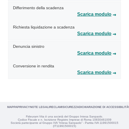
Differimento della scadenza
Scarica modulo
Richiesta liquidazione a scadenza
Scarica modulo
Denuncia sinistro
Scarica modulo
Conversione in rendita
Scarica modulo
MAPPA
PRIVACY
NOTE LEGALI
RECLAMI
SICUREZZA
DICHIARAZIONE DI ACCESSIBILITÀ
Fideuram Vita è una società del Gruppo Intesa Sanpaolo.
Codice Fiscale e n. Iscrizione Registro Imprese di Roma 10830461009
Società partecipante al Gruppo IVA “Intesa Sanpaolo” - Partita IVA 11991500015
(IT11991500015)