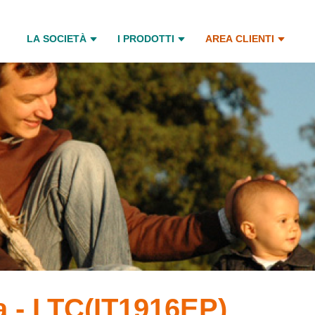
LA SOCIETÀ
I PRODOTTI
AREA CLIENTI
a - LTC(IT1916EP)