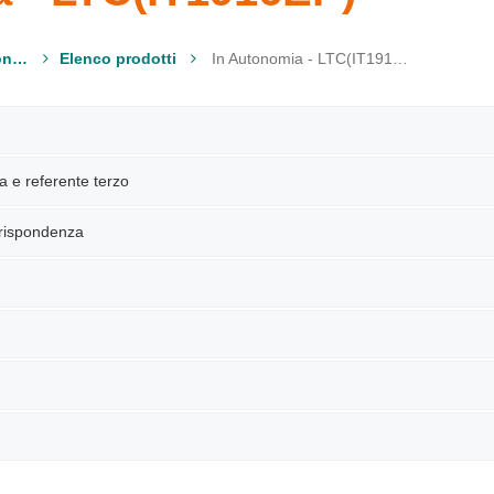
Modulistica Clienti ex Cronos Vita Assicurazioni
Elenco prodotti
In Autonomia - LTC(IT1916EP)
a e referente terzo
orrispondenza