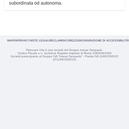
subordinata od autonoma.
MAPPA
PRIVACY
NOTE LEGALI
RECLAMI
SICUREZZA
DICHIARAZIONE DI ACCESSIBILITÀ
Fideuram Vita è una società del Gruppo Intesa Sanpaolo.
Codice Fiscale e n. Iscrizione Registro Imprese di Roma 10830461009
Società partecipante al Gruppo IVA “Intesa Sanpaolo” - Partita IVA 11991500015
(IT11991500015)