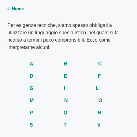
Home
Per esigenze tecniche, siamo spesso obbligati a
utilizzare un linguaggio specialistico, nel quale si fa
ricorso a termini poco comprensibili. Ecco come
interpretarne alcuni:
A
B
C
D
E
F
G
I
L
M
N
O
P
Q
R
S
T
V