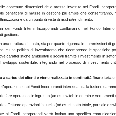
lle contenute dimensioni delle masse investite nei Fondi Incorporan
e beneficerà di masse in gestione più ampie che consentiranno, nel
i ottimizzazione da un punto di vista di rischio/rendimento.
moni dei Fondi Interni Incorporandi confluiranno nel Fondo Intern
 di gestione.
 una struttura di costo, sia per quanto riguarda le commissioni di gest
di e una politica di investimento che ricomprende le specifiche po
 caratteristiche ambientali e sociali tramite l’investimento in settori 
di sviluppo sostenibile, integrando nel processo di investimento cr
a carico dei clienti e viene realizzata in continuità finanziaria e
ell’operazione, sui Fondi Incorporandi interessati dalla fusione saranno
le fare operazioni in ingresso (ad es. switch in entrata e versamenti a
 effettuare operazioni in uscita (ad es. riscatto totale, parziale e swi
egate ai Fondi Incorporandi verrà inviata una specifica comunicazione