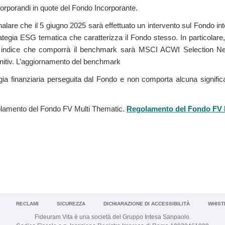
corporandi in quote del Fondo Incorporante.
alare che il 5 giugno 2025 sarà effettuato un intervento sul Fondo i
rategia ESG tematica che caratterizza il Fondo stesso. In particolar
o indice che comporrà il benchmark sarà MSCI ACWI Selection Ne
nitiv. L’aggiornamento del benchmark
ia finanziaria perseguita dal Fondo e non comporta alcuna significati
egolamento del Fondo FV Multi Thematic.
Regolamento del Fondo FV 
RECLAMI
SICUREZZA
DICHIARAZIONE DI ACCESSIBILITÀ
WHIST
Fideuram Vita è una società del Gruppo Intesa Sanpaolo.