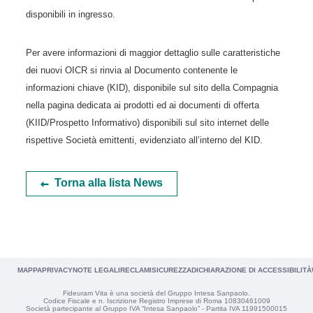
disponibili in ingresso.
Per avere informazioni di maggior dettaglio sulle caratteristiche
dei nuovi OICR si rinvia al Documento contenente le
informazioni chiave (KID), disponibile sul sito della Compagnia
nella pagina dedicata ai prodotti ed ai documenti di offerta
(KIID/Prospetto Informativo) disponibili sul sito internet delle
rispettive Società emittenti, evidenziato all’interno del KID.
Torna alla lista News
MAPPA
PRIVACY
NOTE LEGALI
RECLAMI
SICUREZZA
DICHIARAZIONE DI ACCESSIBILITÀ
Fideuram Vita è una società del Gruppo Intesa Sanpaolo.
Codice Fiscale e n. Iscrizione Registro Imprese di Roma 10830461009
Società partecipante al Gruppo IVA “Intesa Sanpaolo” - Partita IVA 11991500015