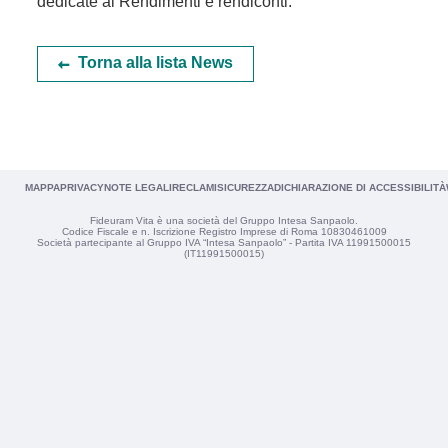
dedicate ai Rendimenti e rendiconti.
Torna alla lista News
MAPPA
PRIVACY
NOTE LEGALI
RECLAMI
SICUREZZA
DICHIARAZIONE DI ACCESSIBILITÀ
Fideuram Vita è una società del Gruppo Intesa Sanpaolo.
Codice Fiscale e n. Iscrizione Registro Imprese di Roma 10830461009
Società partecipante al Gruppo IVA “Intesa Sanpaolo” - Partita IVA 11991500015
(IT11991500015)