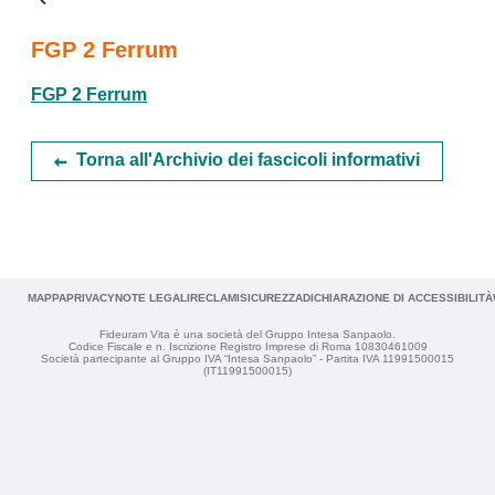
FGP 2 Ferrum
FGP 2 Ferrum
Torna all'Archivio dei fascicoli informativi
MAPPA
PRIVACY
NOTE LEGALI
RECLAMI
SICUREZZA
DICHIARAZIONE DI ACCESSIBILITÀ
Fideuram Vita è una società del Gruppo Intesa Sanpaolo.
Codice Fiscale e n. Iscrizione Registro Imprese di Roma 10830461009
Società partecipante al Gruppo IVA “Intesa Sanpaolo” - Partita IVA 11991500015
(IT11991500015)