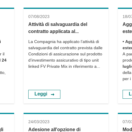
07/08/2023
18/0
Attività di salvaguardia del
Agg
contratto applicata al...
este
i
La Compagnia ha applicato l’attività di
• Ag
salvaguardia del contratto prevista dalle
este
 il
Condizioni di assicurazione sul prodotto
A par
l
24
d’investimento assicurativo di tipo unit
prod
linked FV Private Mix in riferimento a...
lugl
tto,
dell
per i
Leggi
L
24/03/2023
07/0
li
Adesione all'opzione di
Mod