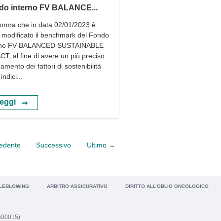
do interno FV BALANCE...
nforma che in data 02/01/2023 è
o modificato il benchmark del Fondo
rno FV BALANCED SUSTAINABLE
T, al fine di avere un più preciso
eamento dei fattori di sostenibilità
indici...
eggi
edente
Successivo
Ultimo →
LEBLOWING
ARBITRO ASSICURATIVO
DIRITTO ALL’OBLIO ONCOLOGICO
1500015)