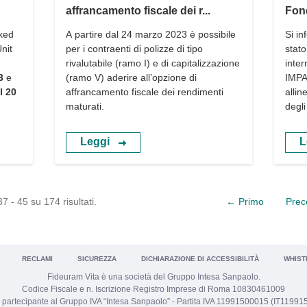
affrancamento fiscale dei r...
Fon
nked
A partire dal 24 marzo 2023 è possibile
Si i
nit
per i contraenti di polizze di tipo
stat
rivalutabile (ramo I) e di capitalizzazione
inte
3
e
(ramo V) aderire all’opzione di
IMPAC
l 20
affrancamento fiscale dei rendimenti
allin
maturati.
degli 
Leggi
L
7 - 45 su 174 risultati.
← Primo
Prec
RECLAMI
SICUREZZA
DICHIARAZIONE DI ACCESSIBILITÀ
WHIST
Fideuram Vita è una società del Gruppo Intesa Sanpaolo.
Codice Fiscale e n. Iscrizione Registro Imprese di Roma 10830461009
 partecipante al Gruppo IVA “Intesa Sanpaolo” - Partita IVA 11991500015 (IT1199