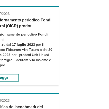
7/2023
iornamento periodico Fondi
rni (OICR) prodot...
giornamento periodico Fondi
rni
tire dal
17 luglio 2023
per il
otto Fideuram Vita Futura e dal
20
io 2023
per i prodotti Unit Linked
a famiglia Fideuram Vita Insieme e
 pro...
eggi
3/2023
ifica del benchmark del