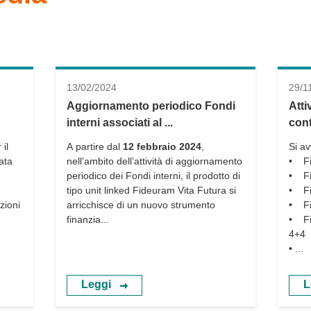
13/02/2024
29/1
Aggiornamento periodico Fondi
Atti
interni associati al ...
cont
 il
A partire dal
12 febbraio 2024
,
Si av
ata
nell’ambito dell’attività di aggiornamento
• Fi
periodico dei Fondi interni, il prodotto di
• Fi
tipo unit linked Fideuram Vita Futura si
• Fi
zioni
arricchisce di un nuovo strumento
• Fi
finanzia...
• Fi
4+4
• ...
Leggi
L