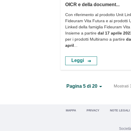
OICR e della document...
Con riferimento al prodotto Unit Li
Fideuram Vita Futura e ai prodotti U
Linked della famiglia Fideuram Vita
Insieme a partire
dal 17 aprile 202
per i prodotti Multiramo a partire
da
april
...
Leggi
Mostrati 3
Pagina 5 di 20
MAPPA
PRIVACY
NOTE LEGALI
Società